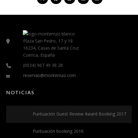
Plaza San Pedro, 17 y 18
16234, Casas de Santa Cruz
Cuenca, España
(0034) 967 49 38 28
reservas@monterruiz.com
NOTICIAS
Puntuación Guest Review Award Booking 2017
Puntuación booking 2016