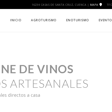
16234 CASAS DE SANTA CRUZ, CUENCA |
MAPA
TFO
INICIO
AGROTURISMO
ENOTURISMO
EVENTO
MIS RE
INE DE VINOS
S ARTESANALES
les directos a casa