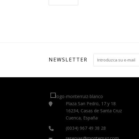
NEWSLETTER
Plaza San Pedro, 17 y 18
16234, Casas de Santa Cruz
Cuenca, España
(0034) 967 49 38 28
reservas@monterruiz.com