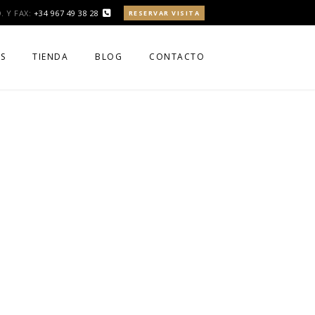
. Y FAX:
+34 967 49 38 28
RESERVAR VISITA
S
TIENDA
BLOG
CONTACTO
SERVAS
CARRITO DE COMPRA